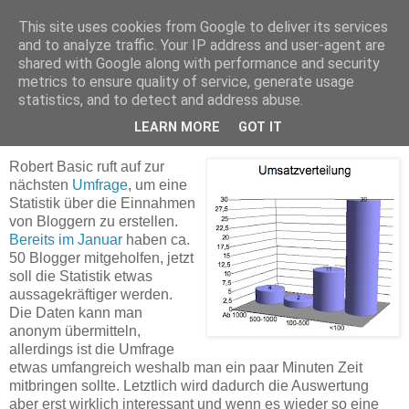
This site uses cookies from Google to deliver its services
SEO & Domain Blog
and to analyze traffic. Your IP address and user-agent are
shared with Google along with performance and security
metrics to ensure quality of service, generate usage
statistics, and to detect and address abuse.
Montag, 18. Juni 2007
Statistik: Blog Einnahmen
LEARN MORE
GOT IT
Robert Basic ruft auf zur
nächsten
Umfrage
, um eine
Statistik über die Einnahmen
von Bloggern zu erstellen.
Bereits im Januar
haben ca.
50 Blogger mitgeholfen, jetzt
soll die Statistik etwas
aussagekräftiger werden.
Die Daten kann man
anonym übermitteln,
allerdings ist die Umfrage
etwas umfangreich weshalb man ein paar Minuten Zeit
mitbringen sollte. Letztlich wird dadurch die Auswertung
aber erst wirklich interessant und wenn es wieder so eine